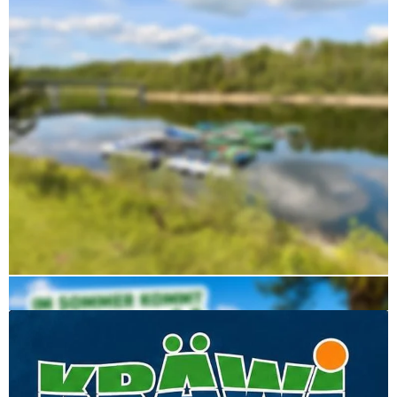
Auf unseren Social-Media-Kanälen informieren wir 
regelmäßig über Familienfeste, Sunset-Afterwork-
Events, saisonale Aktionen und besondere 
Veranstaltungen direkt am See.
Der Eintritt zur Kräwi ist frei.
Parkplätze und Toiletten können gegen eine kleine 
Gebühr genutzt werden.
WhatsApp und Telefon: +4915152968503