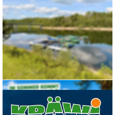
Auf unseren Social-Media-Kanälen informieren wir 
regelmäßig über Familienfeste, Sunset-Afterwork-
Events, saisonale Aktionen und besondere 
Veranstaltungen direkt am See.
Der Eintritt zur Kräwi ist frei.
Parkplätze und Toiletten können gegen eine kleine 
Gebühr genutzt werden.
WhatsApp und Telefon: +4915152968503